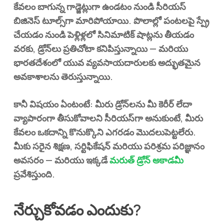
కేవలం బాగున్న గాడ్జెట్లుగా ఉండటం నుండి సీరియస్
బిజినెస్ టూల్స్‌గా మారిపోయాయి. పొలాల్లో పంటలపై స్ప్రే
చేయడం నుండి పెళ్లిళ్లలో సినిమాటిక్ షాట్లను తీయడం
వరకు, డ్రోన్‌లు ప్రతిచోటా కనిపిస్తున్నాయి — మరియు
భారతదేశంలో యువ వ్యవసాయదారులకు అద్భుతమైన
అవకాశాలను
తెరుస్తున్నాయి.
కానీ విషయం ఏంటంటే: మీరు డ్రోన్‌లను మీ కెరీర్ లేదా
వ్యాపారంగా తీసుకోవాలని సీరియస్‌గా అనుకుంటే, మీరు
కేవలం ఒకదాన్ని కొనుక్కొని ఎగరడం మొదలుపెట్టలేరు.
మీకు సరైన శిక్షణ, సర్టిఫికేషన్ మరియు పరిశ్రమ పరిజ్ఞానం
అవసరం
— మరియు ఇక్కడే
మరుత్ డ్రోన్ అకాడమీ
ప్రవేశిస్తుంది.
నేర్చుకోవడం ఎందుకు?