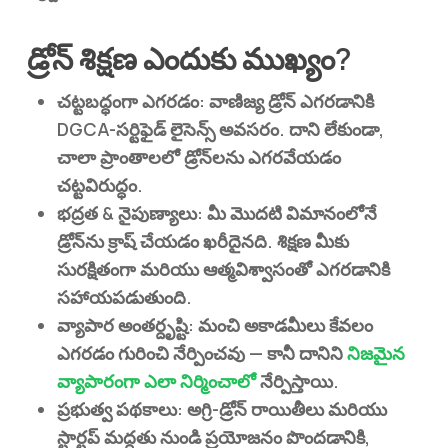
డ్రోన్ శిక్షణ ఎందుకు ముఖ్యం?
చట్టబద్ధంగా ఎగరడం
: వాణిజ్య డ్రోన్ ఎగరడానికి
DGCA-సర్టిఫైడ్ లైసెన్స్ అవసరం. దాని లేకుండా,
చాలా ప్రాంతాలలో డ్రోన్‌లను ఎగరవేయడం
చట్టవిరుద్ధం.
భద్రత & నైపుణ్యాలు
: మీ మొదటి విమానంలోనే
డ్రోన్‌ను క్రాష్ చేయడం ఖరీదైనది. శిక్షణ మీకు
సురక్షితంగా మరియు ఆత్మవిశ్వాసంతో ఎగరడానికి
సహాయపడుతుంది.
వ్యాపార అంతర్దృష్టి
: మంచి అకాడమీలు కేవలం
ఎగరడం గురించి నేర్పించవు — కానీ దానిని
నిజమైన
వ్యాపారంగా ఎలా నిర్మించాలో
నేర్పిస్తాయి.
ప్రభుత్వ పథకాలు
: అగ్రి-డ్రోన్ రాయితీలు మరియు
స్టార్టప్ మద్దతు నుండి ప్రయోజనం పొందడానికి,