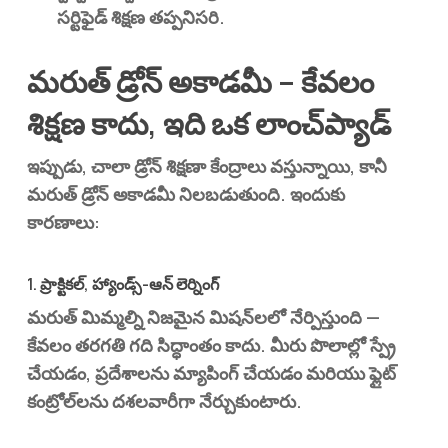
సర్టిఫైడ్ శిక్షణ తప్పనిసరి.
మరుత్ డ్రోన్ అకాడమీ – కేవలం
శిక్షణ కాదు, ఇది ఒక లాంచ్‌ప్యాడ్
ఇప్పుడు, చాలా డ్రోన్ శిక్షణా కేంద్రాలు వస్తున్నాయి, కానీ
మరుత్ డ్రోన్ అకాడమీ
నిలబడుతుంది. ఇందుకు
కారణాలు:
1. ప్రాక్టికల్, హ్యాండ్స్-ఆన్ లెర్నింగ్
మరుత్ మిమ్మల్ని నిజమైన మిషన్‌లలో నేర్పిస్తుంది —
కేవలం తరగతి గది సిద్ధాంతం కాదు. మీరు పొలాల్లో స్ప్రే
చేయడం, ప్రదేశాలను మ్యాపింగ్ చేయడం మరియు ఫ్లైట్
కంట్రోల్‌లను దశలవారీగా నేర్చుకుంటారు.