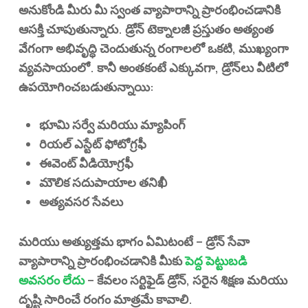
అనుకోండి మీరు మీ స్వంత వ్యాపారాన్ని ప్రారంభించడానికి
ఆసక్తి చూపుతున్నారు. డ్రోన్ టెక్నాలజీ ప్రస్తుతం అత్యంత
వేగంగా అభివృద్ధి చెందుతున్న రంగాలలో ఒకటి, ముఖ్యంగా
వ్యవసాయంలో. కానీ అంతకంటే ఎక్కువగా, డ్రోన్‌లు వీటిలో
ఉపయోగించబడుతున్నాయి:
భూమి సర్వే మరియు మ్యాపింగ్
రియల్ ఎస్టేట్ ఫోటోగ్రఫీ
ఈవెంట్ వీడియోగ్రఫీ
మౌలిక సదుపాయాల తనిఖీ
అత్యవసర సేవలు
మరియు అత్యుత్తమ భాగం ఏమిటంటే – డ్రోన్ సేవా
వ్యాపారాన్ని ప్రారంభించడానికి మీకు
పెద్ద పెట్టుబడి
అవసరం లేదు
– కేవలం సర్టిఫైడ్ డ్రోన్, సరైన శిక్షణ మరియు
దృష్టి సారించే రంగం మాత్రమే కావాలి.