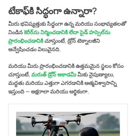
టేకాఫ్‌కి సిద్ధంగా ఉన్నారా?
మీరు భవిష్యత్తుకు సిద్ధంగా ఉన్న మరియు సంభావ్యతలతో
నిండిన
కెరీర్‌ను నిర్మించడానికి లేదా సైడ్ హస్సెల్‌ను
ప్రారంభించడానికి
చూస్తుంటే, డ్రోన్ టెక్నాలజీని
అన్వేషించడం విలువైనది.
మరియు మీరు ప్రారంభించడానికి ఉత్తమమైన స్థలం కోసం
చూస్తుంటే,
మరుత్ డ్రోన్ అకాడమీ
మీకు నైపుణ్యాలు,
మద్దతు మరియు ఎత్తుగా ఎగరడానికి ఆత్మవిశ్వాసాన్ని
ఇస్తుంది — అక్షరాలా మరియు ఆర్థికంగా.