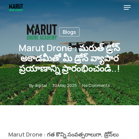
Menu
Skip
to
Close
main
Menu
Blogs
content
Marut Drone : మరుత్ డ్రోన్
అకాడమీతో మీ డ్రోన్ వ్యాపార
ప్రయాణాన్ని ప్రారంభించండి..!
By
digital
30 May 2025
No Comments
Marut Drone : గత కొన్ని సంవత్సరాలుగా, డ్రోన్‌లు