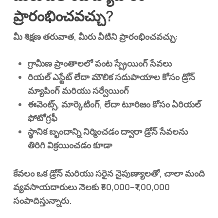
ప్రారంభించవచ్చు?
మీ శిక్షణ తరువాత, మీరు వీటిని ప్రారంభించవచ్చు:
గ్రామీణ ప్రాంతాలలో
పంట స్ప్రేయింగ్ సేవలు
రియల్ ఎస్టేట్ లేదా మౌలిక సదుపాయాల కోసం
డ్రోన్
మ్యాపింగ్ మరియు సర్వేయింగ్
ఈవెంట్స్, మార్కెటింగ్, లేదా టూరిజం కోసం
ఏరియల్
ఫోటోగ్రఫీ
స్థానిక బృందాన్ని నిర్మించడం ద్వారా
డ్రోన్ సేవలను
తిరిగి విక్రయించడం
కూడా
కేవలం ఒక డ్రోన్ మరియు సరైన నైపుణ్యాలతో, చాలా మంది
వ్యవసాయదారులు నెలకు ₹50,000–₹1,00,000
సంపాదిస్తున్నారు.