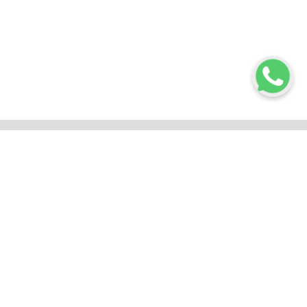
We take pride in being a world-class drone
training provider, dedicated to shaping the
future of the drone industry