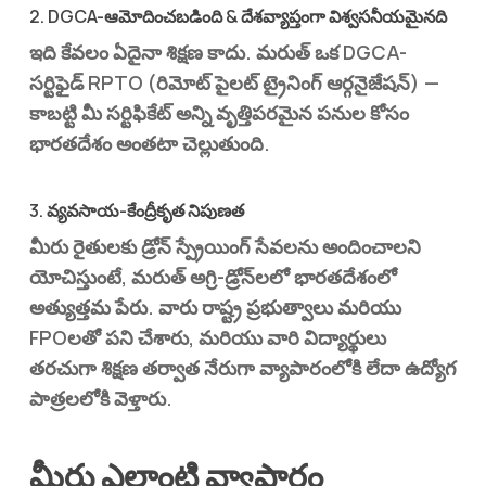
2. DGCA-ఆమోదించబడింది & దేశవ్యాప్తంగా విశ్వసనీయమైనది
ఇది కేవలం ఏదైనా శిక్షణ కాదు. మరుత్ ఒక
DGCA-
సర్టిఫైడ్ RPTO (రిమోట్ పైలట్ ట్రైనింగ్ ఆర్గనైజేషన్)
—
కాబట్టి మీ సర్టిఫికేట్ అన్ని వృత్తిపరమైన పనుల కోసం
భారతదేశం అంతటా చెల్లుతుంది.
3. వ్యవసాయ-కేంద్రీకృత నిపుణత
మీరు రైతులకు డ్రోన్ స్ప్రేయింగ్ సేవలను అందించాలని
యోచిస్తుంటే, మరుత్
అగ్రి-డ్రోన్‌లలో భారతదేశంలో
అత్యుత్తమ పేరు
. వారు రాష్ట్ర ప్రభుత్వాలు మరియు
FPOలతో పని చేశారు, మరియు వారి విద్యార్థులు
తరచుగా శిక్షణ తర్వాత నేరుగా వ్యాపారంలోకి లేదా ఉద్యోగ
పాత్రలలోకి వెళ్తారు.
మీరు ఎలాంటి వ్యాపారం